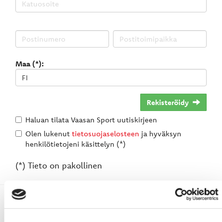
Maa (*):
Rekisteröidy
Haluan tilata Vaasan Sport uutiskirjeen
Olen lukenut
tietosuojaselosteen
ja hyväksyn
henkilötietojeni käsittelyn (*)
(*) Tieto on pakollinen