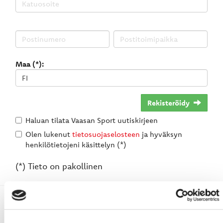
Maa (*):
Rekisteröidy
Haluan tilata Vaasan Sport uutiskirjeen
Olen lukenut
tietosuojaselosteen
ja hyväksyn
henkilötietojeni käsittelyn (*)
(*) Tieto on pakollinen