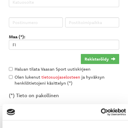
Maa (*):
Rekisteröidy
Haluan tilata Vaasan Sport uutiskirjeen
Olen lukenut
tietosuojaselosteen
ja hyväksyn
henkilötietojeni käsittelyn (*)
(*) Tieto on pakollinen