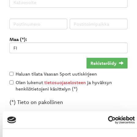
Maa (*):
Rekisteröidy
Haluan tilata Vaasan Sport uutiskirjeen
Olen lukenut
tietosuojaselosteen
ja hyväksyn
henkilötietojeni käsittelyn (*)
(*) Tieto on pakollinen