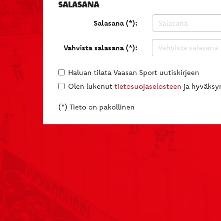
SALASANA
Salasana (*):
Vahvista salasana (*):
Haluan tilata Vaasan Sport uutiskirjeen
Olen lukenut
tietosuojaselosteen
ja hyväksyn
(*) Tieto on pakollinen