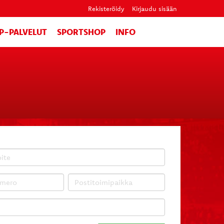
Rekisteröidy
Kirjaudu sisään
IP-PALVELUT
SPORTSHOP
INFO