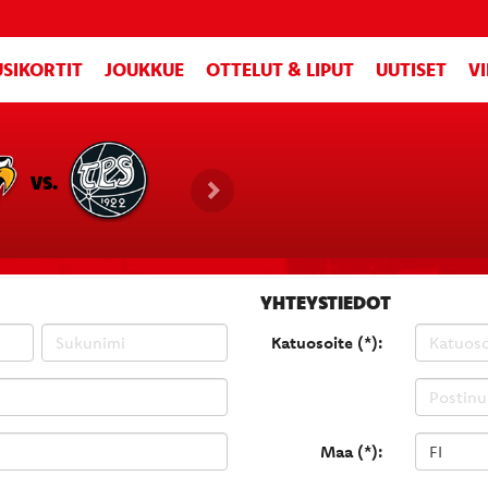
SIKORTIT
JOUKKUE
OTTELUT & LIPUT
UUTISET
V
VS.
YHTEYSTIEDOT
Katuosoite (*):
Maa (*):