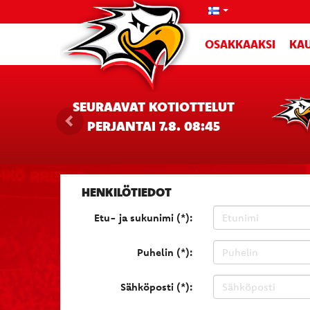
OSAKKAAKSI
KAU
SEURAAVAT KOTIOTTELUT
PERJANTAI 7.8. 08:45
HENKILÖTIEDOT
Etu- ja sukunimi (*):
Puhelin (*):
Sähköposti (*):