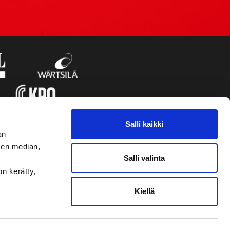
Salli kaikki
an
sen median,
Salli valinta
on kerätty,
Kiellä
VAASAN SPORT UUTISKIRJE