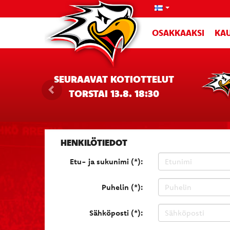
OSAKKAAKSI
KAU
SEURAAVAT KOTIOTTELUT
TORSTAI 13.8. 18:30
HENKILÖTIEDOT
Etu- ja sukunimi (*):
Puhelin (*):
Sähköposti (*):