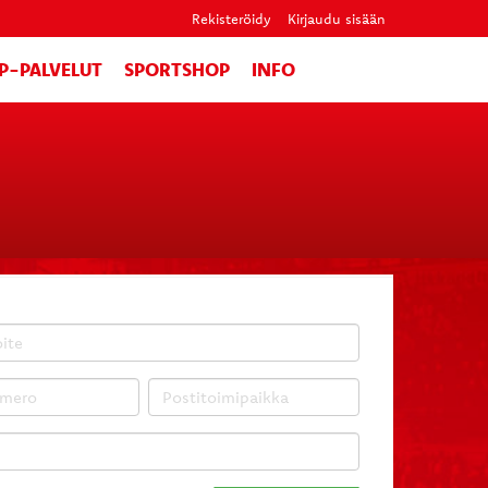
Rekisteröidy
Kirjaudu sisään
IP-PALVELUT
SPORTSHOP
INFO