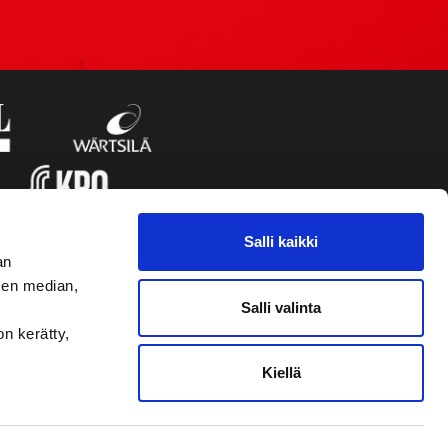
Salli kaikki
an
sen median,
Salli valinta
on kerätty,
Kiellä
VAASAN SPORT UUTISKIRJE