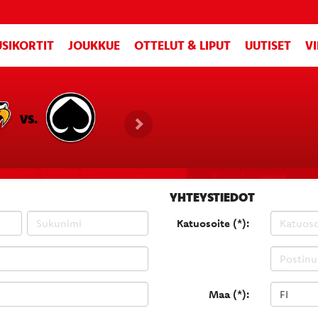
SIKORTIT
JOUKKUE
OTTELUT & LIPUT
UUTISET
V
VS.
YHTEYSTIEDOT
Katuosoite (*):
Maa (*):