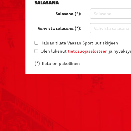
SALASANA
Salasana (*):
Vahvista salasana (*):
Haluan tilata Vaasan Sport uutiskirjeen
Olen lukenut
tietosuojaselosteen
ja hyväksyn
(*) Tieto on pakollinen