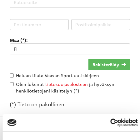
Maa (*):
Rekisteröidy
Haluan tilata Vaasan Sport uutiskirjeen
Olen lukenut
tietosuojaselosteen
ja hyväksyn
henkilötietojeni käsittelyn (*)
(*) Tieto on pakollinen