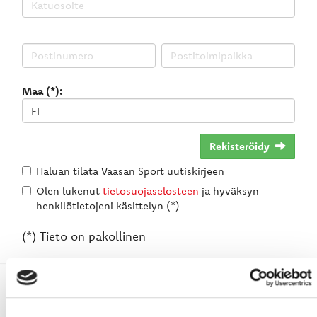
Maa (*):
Rekisteröidy
Haluan tilata Vaasan Sport uutiskirjeen
Olen lukenut
tietosuojaselosteen
ja hyväksyn
henkilötietojeni käsittelyn (*)
(*) Tieto on pakollinen