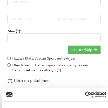
Maa (*):
Rekisteröidy
Haluan tilata Vaasan Sport uutiskirjeen
Olen lukenut
tietosuojaselosteen
ja hyväksyn
henkilötietojeni käsittelyn (*)
(*) Tieto on pakollinen