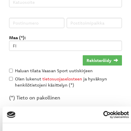
Maa (*):
Rekisteröidy
Haluan tilata Vaasan Sport uutiskirjeen
Olen lukenut
tietosuojaselosteen
ja hyväksyn
henkilötietojeni käsittelyn (*)
(*) Tieto on pakollinen