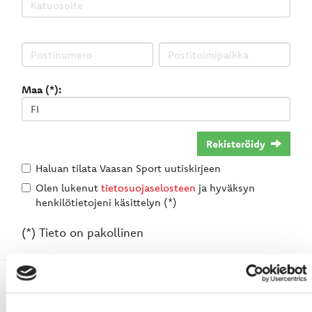
Maa (*):
Rekisteröidy
Haluan tilata Vaasan Sport uutiskirjeen
Olen lukenut
tietosuojaselosteen
ja hyväksyn
henkilötietojeni käsittelyn (*)
(*) Tieto on pakollinen