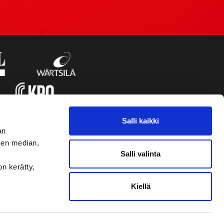
Salli kaikki
an
sen median,
Salli valinta
on kerätty,
Kiellä
VAASAN SPORT UUTISKIRJE