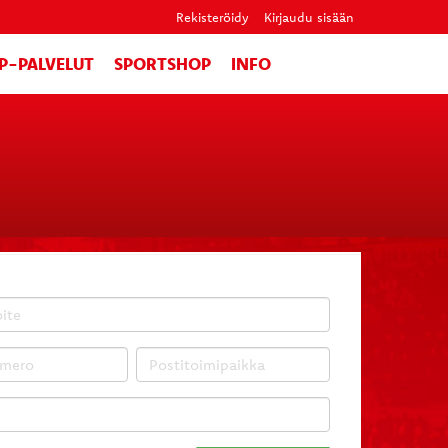
Rekisteröidy
Kirjaudu sisään
IP-PALVELUT
SPORTSHOP
INFO