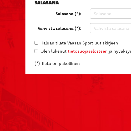
SALASANA
Salasana (*):
Vahvista salasana (*):
Haluan tilata Vaasan Sport uutiskirjeen
Olen lukenut
tietosuojaselosteen
ja hyväksyn
(*) Tieto on pakollinen