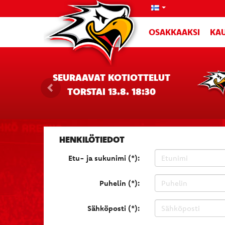
OSAKKAAKSI
KAU
SEURAAVAT KOTIOTTELUT
TORSTAI 13.8. 18:30
HENKILÖTIEDOT
Etu- ja sukunimi (*):
Puhelin (*):
Sähköposti (*):