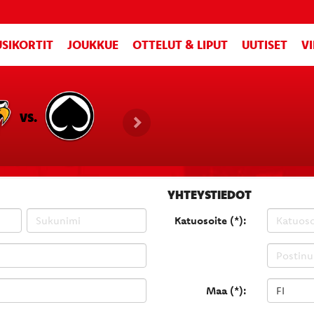
SIKORTIT
JOUKKUE
OTTELUT & LIPUT
UUTISET
V
VS.
YHTEYSTIEDOT
Katuosoite (*):
Maa (*):