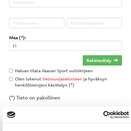
Maa (*):
Rekisteröidy
Haluan tilata Vaasan Sport uutiskirjeen
Olen lukenut
tietosuojaselosteen
ja hyväksyn
henkilötietojeni käsittelyn (*)
(*) Tieto on pakollinen