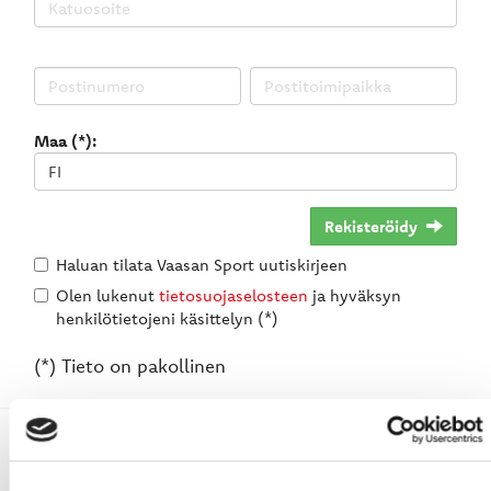
Maa (*):
Rekisteröidy
Haluan tilata Vaasan Sport uutiskirjeen
Olen lukenut
tietosuojaselosteen
ja hyväksyn
henkilötietojeni käsittelyn (*)
(*) Tieto on pakollinen