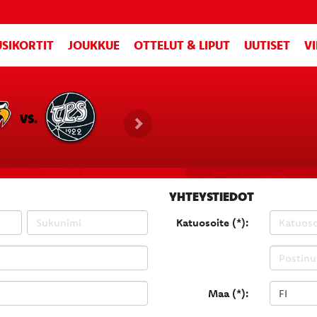
SIKORTIT
JOUKKUE
OTTELUT & LIPUT
UUTISET
V
VS.
YHTEYSTIEDOT
Katuosoite (*):
Maa (*):