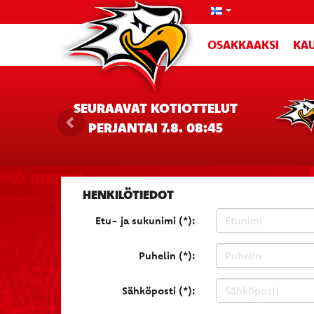
OSAKKAAKSI
KAU
SEURAAVAT KOTIOTTELUT
PERJANTAI 7.8. 08:45
HENKILÖTIEDOT
Etu- ja sukunimi (*):
Puhelin (*):
Sähköposti (*):