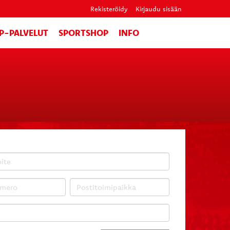
Rekisteröidy
Kirjaudu sisään
IP-PALVELUT
SPORTSHOP
INFO