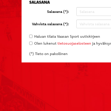
SALASANA
Salasana (*):
Vahvista salasana (*):
Haluan tilata Vaasan Sport uutiskirjeen
Olen lukenut
tietosuojaselosteen
ja hyväksyn
(*) Tieto on pakollinen