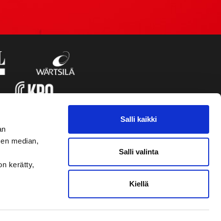
Salli kaikki
an
sen median,
Salli valinta
on kerätty,
Kiellä
VAASAN SPORT UUTISKIRJE