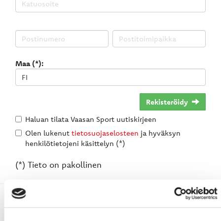
Maa (*):
Rekisteröidy
Haluan tilata Vaasan Sport uutiskirjeen
Olen lukenut
tietosuojaselosteen
ja hyväksyn
henkilötietojeni käsittelyn (*)
(*) Tieto on pakollinen