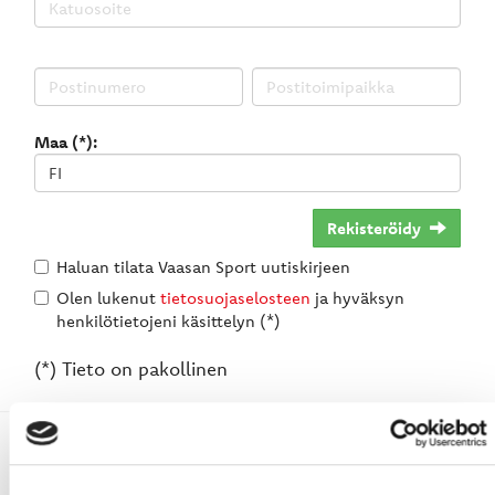
Maa (*):
Rekisteröidy
Haluan tilata Vaasan Sport uutiskirjeen
Olen lukenut
tietosuojaselosteen
ja hyväksyn
henkilötietojeni käsittelyn (*)
(*) Tieto on pakollinen