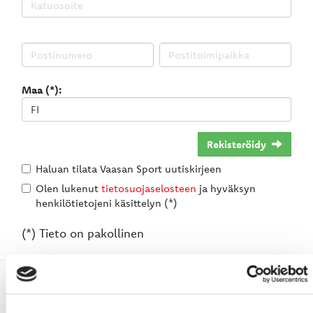
Maa (*):
Rekisteröidy
Haluan tilata Vaasan Sport uutiskirjeen
Olen lukenut
tietosuojaselosteen
ja hyväksyn
henkilötietojeni käsittelyn (*)
(*) Tieto on pakollinen