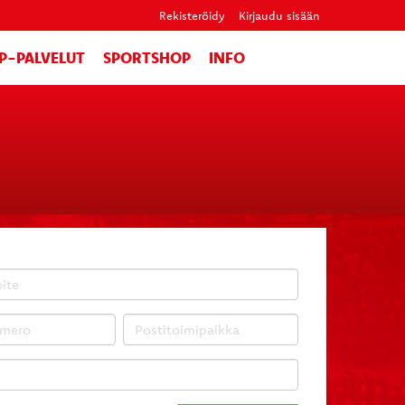
Rekisteröidy
Kirjaudu sisään
IP-PALVELUT
SPORTSHOP
INFO