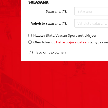
SALASANA
Salasana (*):
Vahvista salasana (*):
Haluan tilata Vaasan Sport uutiskirjeen
Olen lukenut
tietosuojaselosteen
ja hyväksyn
(*) Tieto on pakollinen