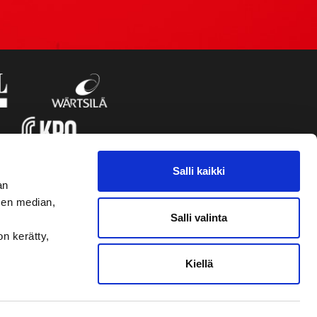
Salli kaikki
an
sen median,
Salli valinta
on kerätty,
Kiellä
VAASAN SPORT UUTISKIRJE