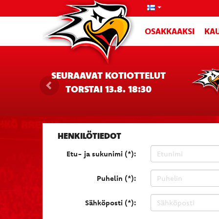
OSAKKAAKSI
KAU
SEURAAVAT KOTIOTTELUT
TORSTAI 13.8. 18:30
HENKILÖTIEDOT
Etu- ja sukunimi (*):
Puhelin (*):
Sähköposti (*):