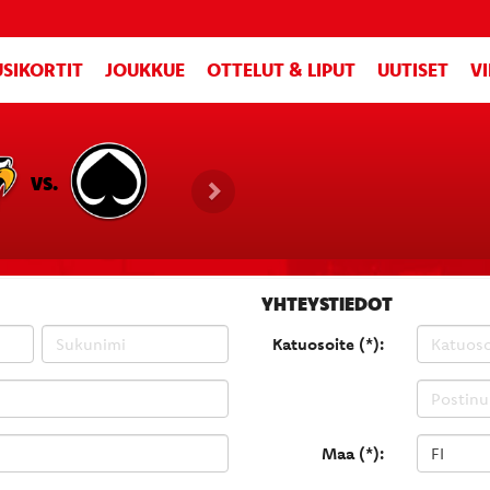
SIKORTIT
JOUKKUE
OTTELUT & LIPUT
UUTISET
V
VS.
YHTEYSTIEDOT
Katuosoite (*):
Maa (*):