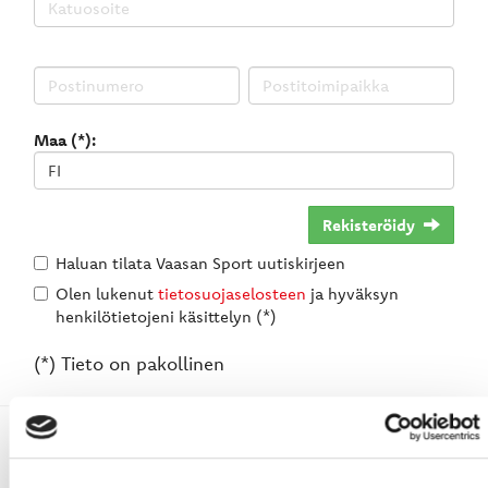
Maa (*):
Rekisteröidy
Haluan tilata Vaasan Sport uutiskirjeen
Olen lukenut
tietosuojaselosteen
ja hyväksyn
henkilötietojeni käsittelyn (*)
(*) Tieto on pakollinen