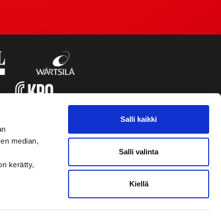
Salli kaikki
an
sen median,
Salli valinta
on kerätty,
Kiellä
VAASAN SPORT UUTISKIRJE