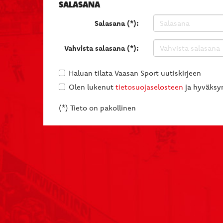
SALASANA
Salasana (*):
Vahvista salasana (*):
Haluan tilata Vaasan Sport uutiskirjeen
Olen lukenut
tietosuojaselosteen
ja hyväksyn
(*) Tieto on pakollinen