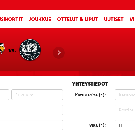
SIKORTIT
JOUKKUE
OTTELUT & LIPUT
UUTISET
V
VS.
YHTEYSTIEDOT
Katuosoite (*):
Maa (*):