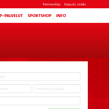
Rekisteröidy
Kirjaudu sisään
IP-PALVELUT
SPORTSHOP
INFO