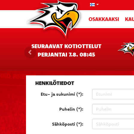
OSAKKAAKSI
KAU
SEURAAVAT KOTIOTTELUT
PERJANTAI 7.8. 08:45
HENKILÖTIEDOT
Etu- ja sukunimi (*):
Puhelin (*):
Sähköposti (*):