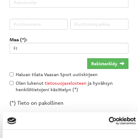
Maa (*):
Rekisteröidy
Haluan tilata Vaasan Sport uutiskirjeen
Olen lukenut
tietosuojaselosteen
ja hyväksyn
henkilötietojeni käsittelyn (*)
(*) Tieto on pakollinen