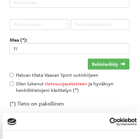
Maa (*):
Rekisteröidy
Haluan tilata Vaasan Sport uutiskirjeen
Olen lukenut
tietosuojaselosteen
ja hyväksyn
henkilötietojeni käsittelyn (*)
(*) Tieto on pakollinen