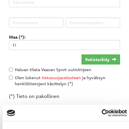
Maa (*):
Rekisteröidy
Haluan tilata Vaasan Sport uutiskirjeen
Olen lukenut
tietosuojaselosteen
ja hyväksyn
henkilötietojeni käsittelyn (*)
(*) Tieto on pakollinen