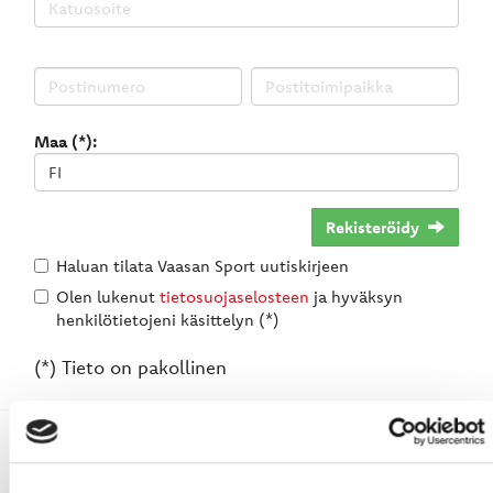
Maa (*):
Rekisteröidy
Haluan tilata Vaasan Sport uutiskirjeen
Olen lukenut
tietosuojaselosteen
ja hyväksyn
henkilötietojeni käsittelyn (*)
(*) Tieto on pakollinen