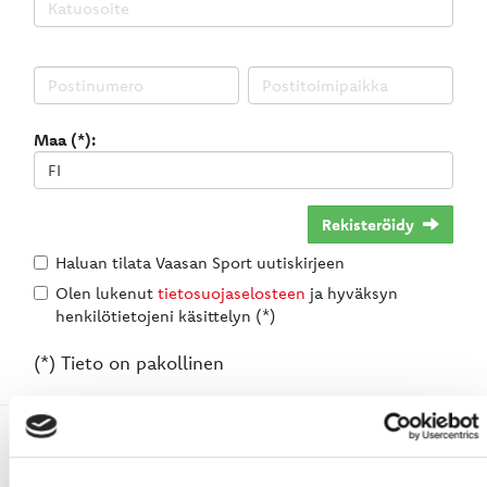
Maa (*):
Rekisteröidy
Haluan tilata Vaasan Sport uutiskirjeen
Olen lukenut
tietosuojaselosteen
ja hyväksyn
henkilötietojeni käsittelyn (*)
(*) Tieto on pakollinen