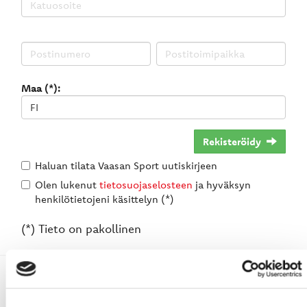
Maa (*):
Rekisteröidy
Haluan tilata Vaasan Sport uutiskirjeen
Olen lukenut
tietosuojaselosteen
ja hyväksyn
henkilötietojeni käsittelyn (*)
(*) Tieto on pakollinen