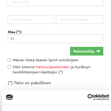
Maa (*):
Rekisteröidy
Haluan tilata Vaasan Sport uutiskirjeen
Olen lukenut
tietosuojaselosteen
ja hyväksyn
henkilötietojeni käsittelyn (*)
(*) Tieto on pakollinen