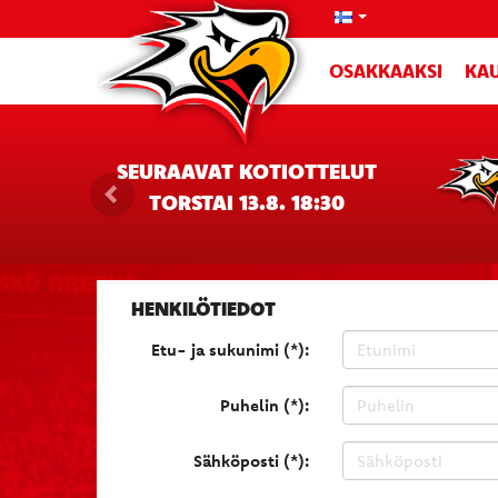
OSAKKAAKSI
KAU
SEURAAVAT KOTIOTTELUT
TORSTAI 13.8. 18:30
HENKILÖTIEDOT
Etu- ja sukunimi (*):
Puhelin (*):
Sähköposti (*):