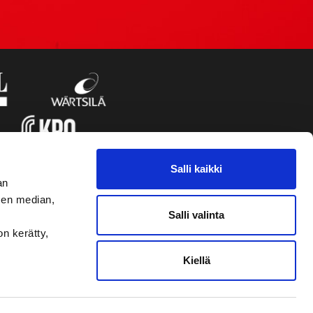
Salli kaikki
an
sen median,
Salli valinta
on kerätty,
Kiellä
VAASAN SPORT UUTISKIRJE