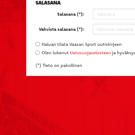
SALASANA
Salasana (*):
Vahvista salasana (*):
Haluan tilata Vaasan Sport uutiskirjeen
Olen lukenut
tietosuojaselosteen
ja hyväksyn
(*) Tieto on pakollinen