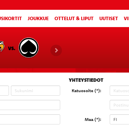
SIKORTIT
JOUKKUE
OTTELUT & LIPUT
UUTISET
V
VS.
YHTEYSTIEDOT
Katuosoite (*):
Maa (*):