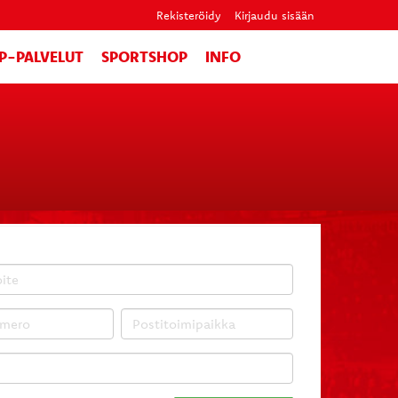
Rekisteröidy
Kirjaudu sisään
IP-PALVELUT
SPORTSHOP
INFO