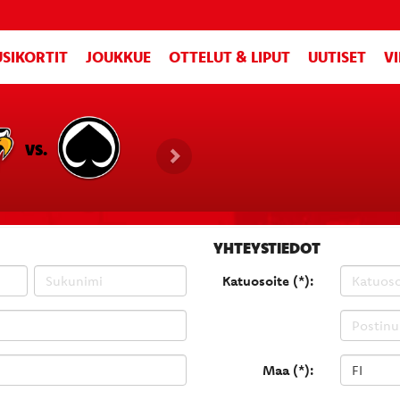
SIKORTIT
JOUKKUE
OTTELUT & LIPUT
UUTISET
V
VS.
YHTEYSTIEDOT
Katuosoite (*):
Maa (*):