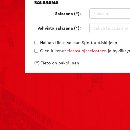
SALASANA
Salasana (*):
Vahvista salasana (*):
Haluan tilata Vaasan Sport uutiskirjeen
Olen lukenut
tietosuojaselosteen
ja hyväksyn
(*) Tieto on pakollinen