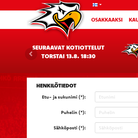
OSAKKAAKSI
KAU
SEURAAVAT KOTIOTTELUT
TORSTAI 13.8. 18:30
HENKILÖTIEDOT
Etu- ja sukunimi (*):
Puhelin (*):
Sähköposti (*):