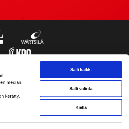
Salli kaikki
an
sen median,
Salli valinta
on kerätty,
Kiellä
VAASAN SPORT UUTISKIRJE