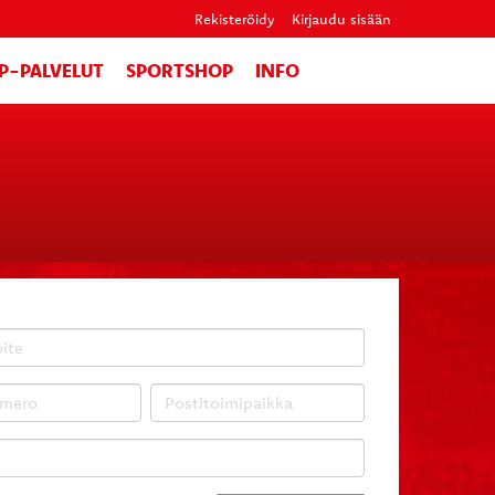
Rekisteröidy
Kirjaudu sisään
IP-PALVELUT
SPORTSHOP
INFO