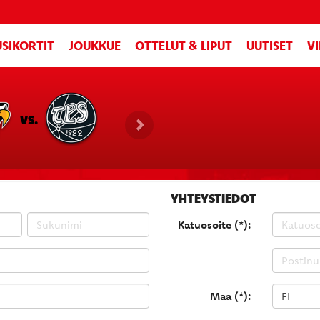
SIKORTIT
JOUKKUE
OTTELUT & LIPUT
UUTISET
V
VS.
YHTEYSTIEDOT
Katuosoite (*):
Maa (*):