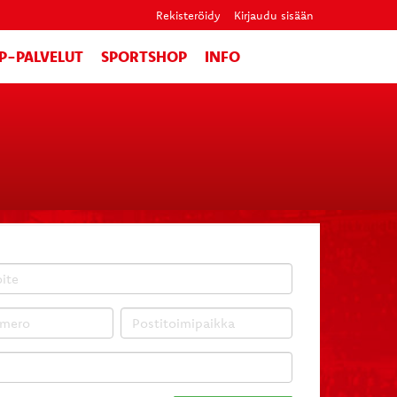
Rekisteröidy
Kirjaudu sisään
IP-PALVELUT
SPORTSHOP
INFO