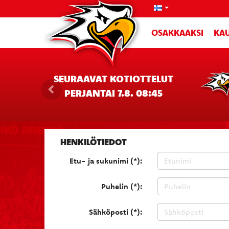
OSAKKAAKSI
KAU
SEURAAVAT KOTIOTTELUT
PERJANTAI 7.8. 08:45
HENKILÖTIEDOT
Etu- ja sukunimi (*):
Puhelin (*):
Sähköposti (*):