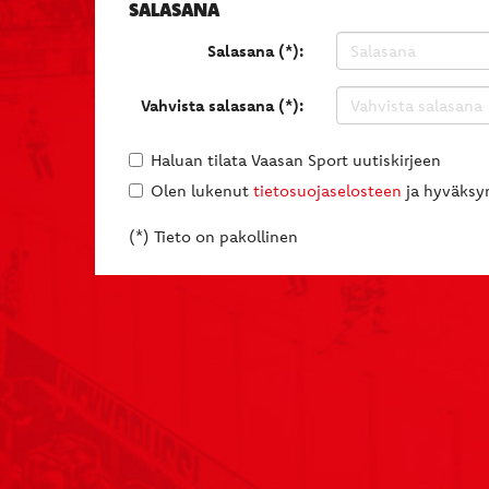
SALASANA
Salasana (*):
Vahvista salasana (*):
Haluan tilata Vaasan Sport uutiskirjeen
Olen lukenut
tietosuojaselosteen
ja hyväksyn
(*) Tieto on pakollinen