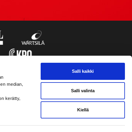
Salli kaikki
an
sen median,
Salli valinta
on kerätty,
Kiellä
VAASAN SPORT UUTISKIRJE