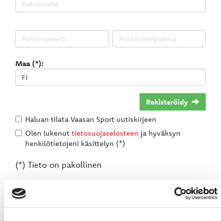
Maa (*):
Rekisteröidy
Haluan tilata Vaasan Sport uutiskirjeen
Olen lukenut
tietosuojaselosteen
ja hyväksyn
henkilötietojeni käsittelyn (*)
(*) Tieto on pakollinen