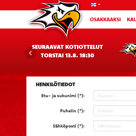
OSAKKAAKSI
KAU
SEURAAVAT KOTIOTTELUT
TORSTAI 13.8. 18:30
HENKILÖTIEDOT
Etu- ja sukunimi (*):
Puhelin (*):
Sähköposti (*):