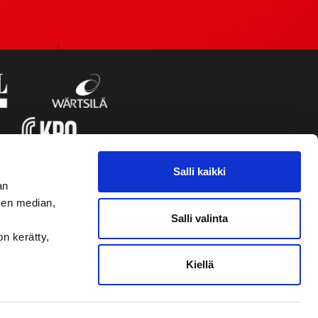
Salli kaikki
an
sen median,
Salli valinta
on kerätty,
Kiellä
VAASAN SPORT UUTISKIRJE