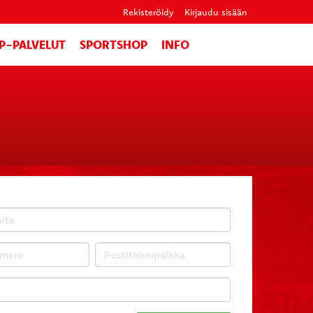
Rekisteröidy
Kirjaudu sisään
IP-PALVELUT
SPORTSHOP
INFO