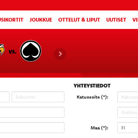
SIKORTIT
JOUKKUE
OTTELUT & LIPUT
UUTISET
V
VS.
YHTEYSTIEDOT
Katuosoite (*):
Maa (*):