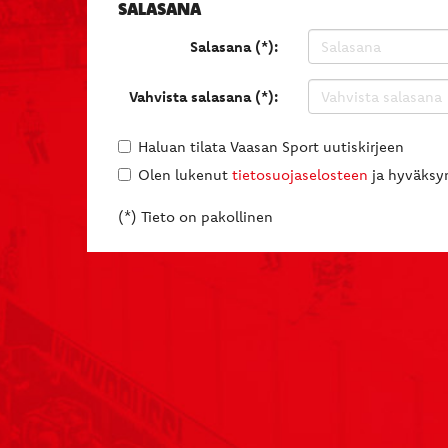
SALASANA
Salasana (*):
Vahvista salasana (*):
Haluan tilata Vaasan Sport uutiskirjeen
Olen lukenut
tietosuojaselosteen
ja hyväksyn
(*) Tieto on pakollinen