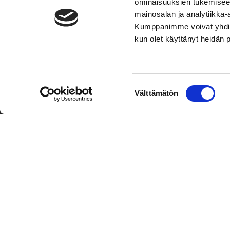
ominaisuuksien tukemisee
mainosalan ja analytiikka-
Kumppanimme voivat yhdistää 
kun olet käyttänyt heidän 
TOIMIPAIKKA
YHTEY
Suostumuksen
Välttämätön
Hockey-Team Vaasan Sport Oy
Puh: 02 
valinta
sportsho
Rinnakkaistie 1
65350 Vaasa
Laajemma
FINLAND
Henkilök
Tietosuo
Oiva
© Hockey-Team Vaasan Sport Oy
| Toiminnanohjausjärjest
WiseNetwork