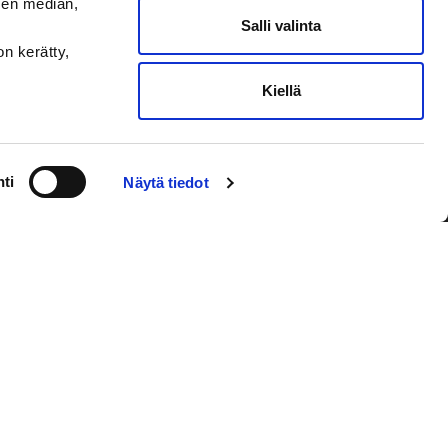
sen median,
Salli valinta
on kerätty,
Kiellä
VAASAN SPORT UUTISKIRJE
ti
Näytä tiedot
Olen lukenut
tietosuojaselosteen
ja
hyväksyn henkilötietojeni käsittelyn
Tilaa sähköpostiisi