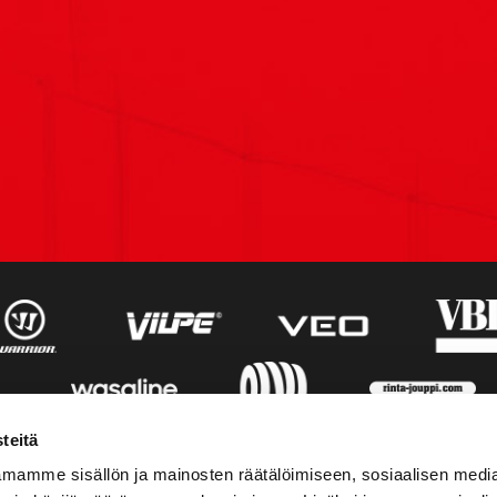
teitä
mamme sisällön ja mainosten räätälöimiseen, sosiaalisen medi