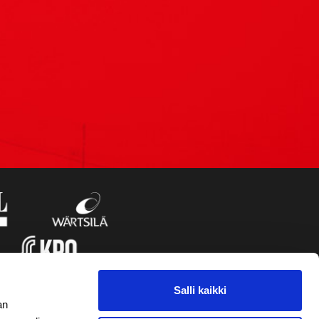
Salli kaikki
an