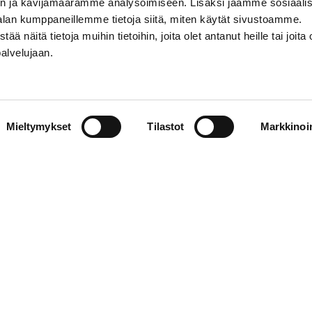
n ja kävijämäärämme analysoimiseen. Lisäksi jaamme sosiaali
alan kumppaneillemme tietoja siitä, miten käytät sivustoamme.
näitä tietoja muihin tietoihin, joita olet antanut heille tai joita 
palvelujaan.
STIEDOT
SOSIAALINEN MEDIA
Mieltymykset
Tilastot
Markkinoin
01 555 600
facebook
p@vaasansport.fi
twitter
instagram
t yhteystiedot
youtube
unnan yhteystiedot
jaseloste
elmä
WiseEvent
powered by