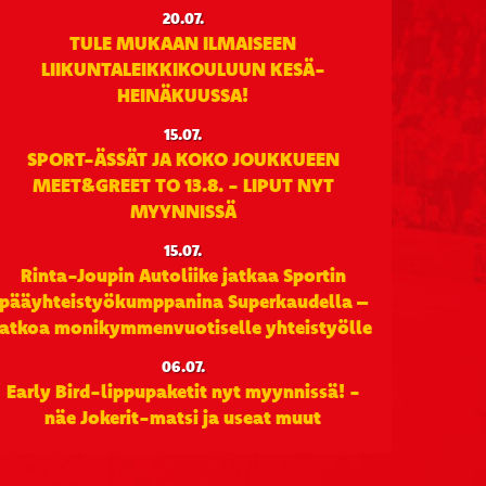
20.07.
TULE MUKAAN ILMAISEEN
LIIKUNTALEIKKIKOULUUN KESÄ-
HEINÄKUUSSA!
15.07.
SPORT-ÄSSÄT JA KOKO JOUKKUEEN
MEET&GREET TO 13.8. - LIPUT NYT
MYYNNISSÄ
15.07.
Rinta-Joupin Autoliike jatkaa Sportin
pääyhteistyökumppanina Superkaudella –
jatkoa monikymmenvuotiselle yhteistyölle
06.07.
Early Bird-lippupaketit nyt myynnissä! -
näe Jokerit-matsi ja useat muut