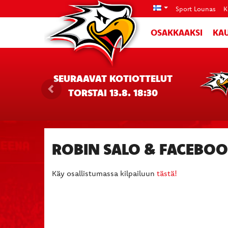
Sport Lounas
K
OSAKKAAKSI
KAU
SEURAAVAT KOTIOTTELUT
TORSTAI 13.8. 18:30
ROBIN SALO & FACEBOO
Käy osallistumassa kilpailuun
tästä!