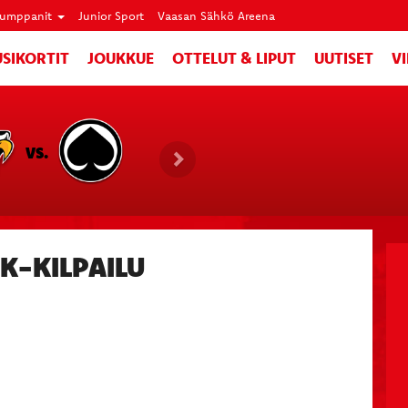
umppanit
Junior Sport
Vaasan Sähkö Areena
SIKORTIT
JOUKKUE
OTTELUT & LIPUT
UUTISET
V
VS.
K-KILPAILU