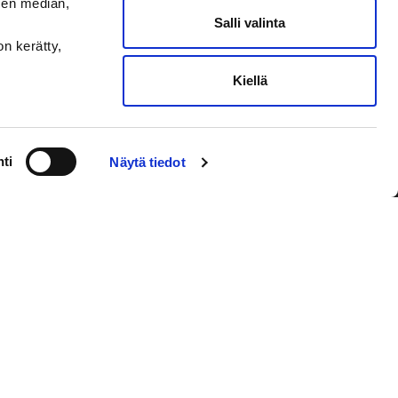
sen median,
Salli valinta
on kerätty,
Kiellä
VAASAN SPORT UUTISKIRJE
ti
Näytä tiedot
Olen lukenut
tietosuojaselosteen
ja
hyväksyn henkilötietojeni käsittelyn
Tilaa sähköpostiisi