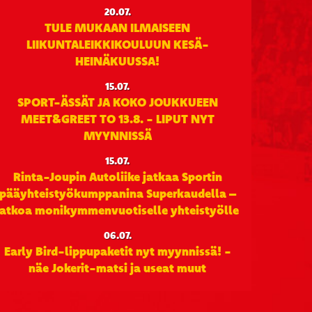
20.07.
TULE MUKAAN ILMAISEEN
LIIKUNTALEIKKIKOULUUN KESÄ-
HEINÄKUUSSA!
15.07.
SPORT-ÄSSÄT JA KOKO JOUKKUEEN
MEET&GREET TO 13.8. - LIPUT NYT
MYYNNISSÄ
15.07.
Rinta-Joupin Autoliike jatkaa Sportin
pääyhteistyökumppanina Superkaudella –
jatkoa monikymmenvuotiselle yhteistyölle
06.07.
Early Bird-lippupaketit nyt myynnissä! -
näe Jokerit-matsi ja useat muut