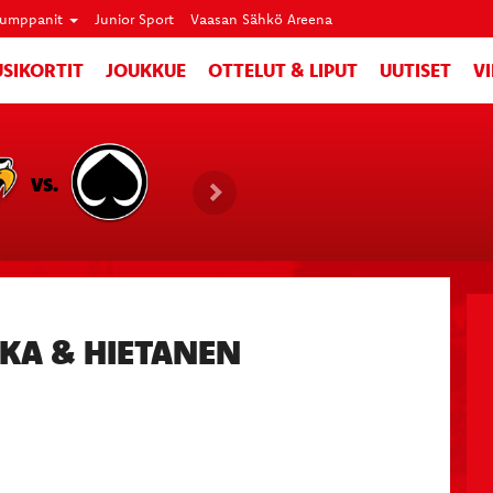
umppanit
Junior Sport
Vaasan Sähkö Areena
SIKORTIT
JOUKKUE
OTTELUT & LIPUT
UUTISET
V
VS.
SKA & HIETANEN