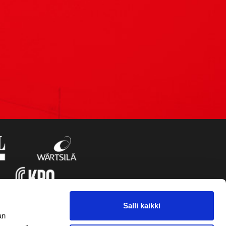
Salli kaikki
an