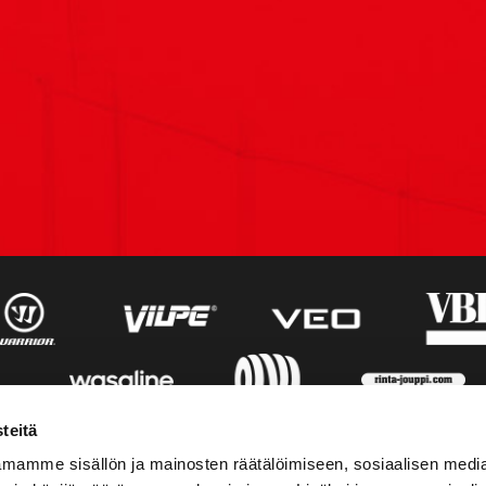
teitä
mamme sisällön ja mainosten räätälöimiseen, sosiaalisen medi