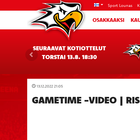
Sport Lounas
K
OSAKKAAKSI
KAU
SEURAAVAT KOTIOTTELUT
TORSTAI 13.8. 18:30
13.12.2022 21:05
GAMETIME -VIDEO | RI