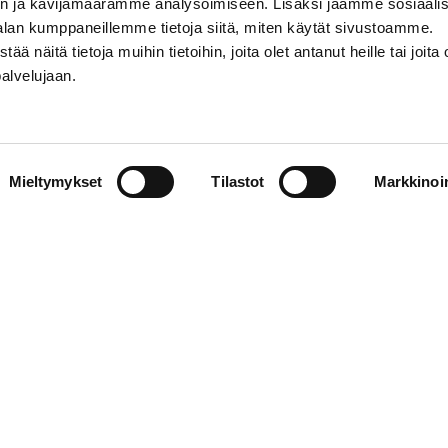
n ja kävijämäärämme analysoimiseen. Lisäksi jaamme sosiaali
alan kumppaneillemme tietoja siitä, miten käytät sivustoamme.
näitä tietoja muihin tietoihin, joita olet antanut heille tai joita 
palvelujaan.
STIEDOT
SOSIAALINEN MEDIA
Mieltymykset
Tilastot
Markkinoin
01 555 600
facebook
p@vaasansport.fi
twitter
instagram
t yhteystiedot
youtube
unnan yhteystiedot
jaseloste
elmä
WiseEvent
powered by