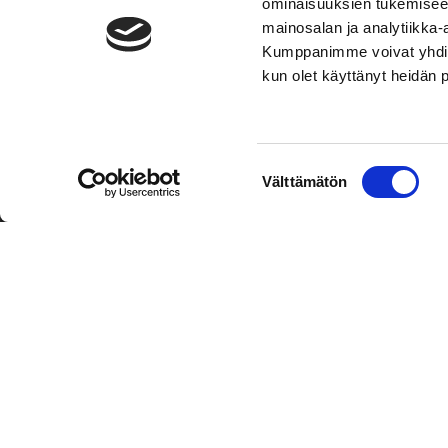
ominaisuuksien tukemisee
mainosalan ja analytiikka-
Kumppanimme voivat yhdistää 
kun olet käyttänyt heidän 
TOIMIPAIKKA
YHTEY
Suostumuksen
Välttämätön
Hockey-Team Vaasan Sport Oy
Puh: 02 
valinta
sportsho
Rinnakkaistie 1
65350 Vaasa
Laajemma
FINLAND
Henkilök
Tietosuo
Oiva
© Hockey-Team Vaasan Sport Oy
| Toiminnanohjausjärjest
WiseNetwork