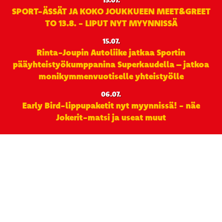
15.07.
SPORT-ÄSSÄT JA KOKO JOUKKUEEN MEET&GREET
TO 13.8. - LIPUT NYT MYYNNISSÄ
15.07.
Rinta-Joupin Autoliike jatkaa Sportin
pääyhteistyökumppanina Superkaudella – jatkoa
monikymmenvuotiselle yhteistyölle
06.07.
Early Bird-lippupaketit nyt myynnissä! - näe
Jokerit-matsi ja useat muut