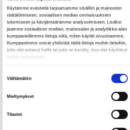
TO 18.02.
18:30
HPK - Sport
Käytämme evästeitä tarjoamamme sisällön ja mainosten
LA 20.02.
17:00
Sport - HPK
räätälöimiseen, sosiaalisen median ominaisuuksien
tukemiseen ja kävijämäärämme analysoimiseen. Lisäksi
KE 24.02.
18:30
Sport - HIFK
jaamme sosiaalisen median, mainosalan ja analytiikka-alan
PE 26.02.
18:30
Tappara - Sport
kumppaneillemme tietoja siitä, miten käytät sivustoamme.
Kumppanimme voivat yhdistää näitä tietoja muihin tietoihin,
LA 27.02.
17:00
KooKoo - Sport
joita olet antanut heille tai joita on kerätty, kun olet käyttänyt
heidän palvelujaan.
Maaliskuu 2027
KE 03.03.
18:30
KooKoo - Sport
Suostumuksen
Välttämätön
PE 05.03.
18:30
Sport - Ässät
valinta
SU 07.03.
17:00
Sport - Jukurit
Mieltymykset
TI 09.03.
18:30
Ilves - Sport
PE 12.03.
18:30
Lukko - Sport
Tilastot
LA 13.03.
17:00
Jokerit - Sport