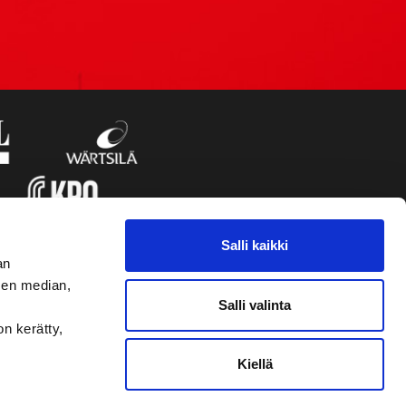
Salli kaikki
an
sen median,
Salli valinta
on kerätty,
Kiellä