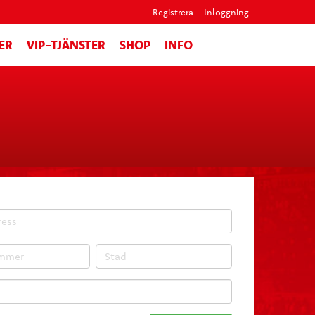
Registrera
Inloggning
ER
VIP-TJÄNSTER
SHOP
INFO