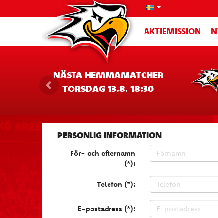
AKTIEMISSION
N
NÄSTA HEMMAMATCHER
TORSDAG 13.8. 18:30
PERSONLIG INFORMATION
För- och efternamn
(*):
Telefon (*):
E-postadress (*):