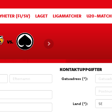
YHETER (FI/SV)
LAGET
LIGAMATCHER
U20-MATCH
VS.
KONTAKTUPPGIFTER
Gatuadress (*):
Land (*):