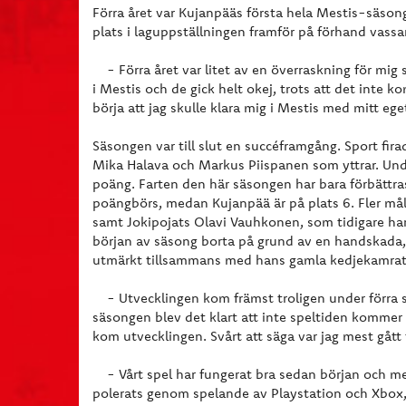
Förra året var Kujanpääs första hela Mestis-säso
plats i laguppställningen framför på förhand vassa
- Förra året var litet av en överraskning för mig 
i Mestis och de gick helt okej, trots att det inte 
börja att jag skulle klara mig i Mestis med mitt ege
Säsongen var till slut en succéframgång. Sport fi
Mika Halava och Markus Piispanen som yttrar. Under
poäng. Farten den här säsongen har bara förbättra
poängbörs, medan Kujanpää är på plats 6. Fler må
samt Jokipojats Olavi Vauhkonen, som tidigare har
början av säsong borta på grund av en handskada, 
utmärkt tillsammans med hans gamla kedjekamrat
- Utvecklingen kom främst troligen under förra s
säsongen blev det klart att inte speltiden kommer
kom utvecklingen. Svårt att säga var jag mest gått fr
- Vårt spel har fungerat bra sedan början och med
polerats genom spelande av Playstation och Xbox,