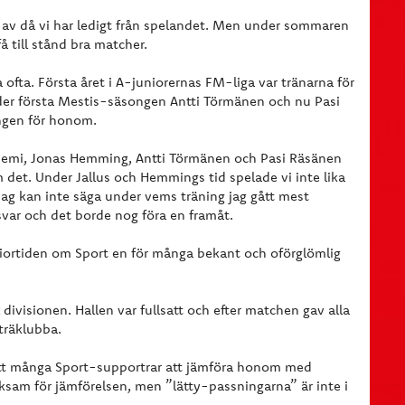
av då vi har ledigt från spelandet. Men under sommaren
å till stånd bra matcher.
ofta. Första året i A-juniorernas FM-liga var tränarna för
er första Mestis-säsongen Antti Törmänen och nu Pasi
ingen för honom.
iniemi, Jonas Hemming, Antti Törmänen och Pasi Räsänen
 om det. Under Jallus och Hemmings tid spelade vi inte lika
g kan inte säga under vems träning jag gått mest
var och det borde nog föra en framåt.
ortiden om Sport en för många bekant och oförglömlig
divisionen. Hallen var fullsatt och efter matchen gav alla
-träklubba.
fått många Sport-supportrar att jämföra honom med
sam för jämförelsen, men ”lätty-passningarna” är inte i