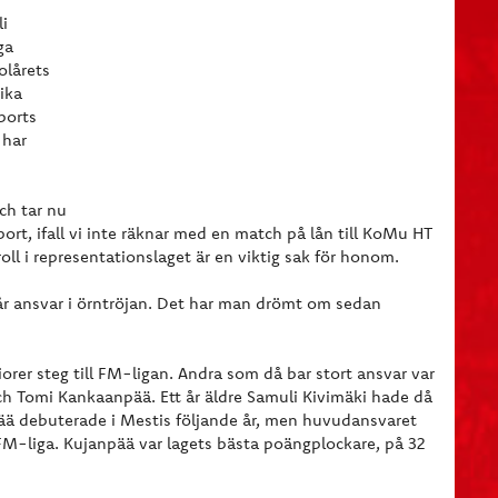
li
ga
olårets
ika
ports
 har
ch tar nu
port, ifall vi inte räknar med en match på lån till KoMu HT
ll i representationslaget är en viktig sak för honom.
r ansvar i örntröjan. Det har man drömt om sedan
orer steg till FM-ligan. Andra som då bar stort ansvar var
 och Tomi Kankaanpää. Ett år äldre Samuli Kivimäki hade då
npää debuterade i Mestis följande år, men huvudansvaret
 FM-liga. Kujanpää var lagets bästa poängplockare, på 32