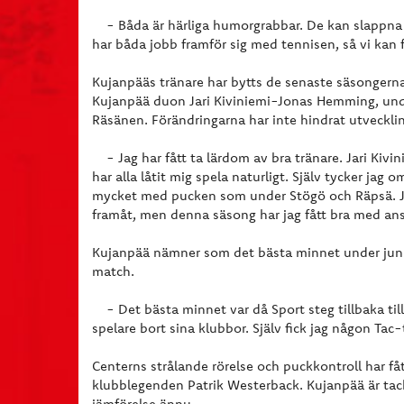
- Båda är härliga humorgrabbar. De kan slappna 
har båda jobb framför sig med tennisen, så vi kan f
Kujanpääs tränare har bytts de senaste säsongerna 
Kujanpää duon Jari Kiviniemi-Jonas Hemming, und
Räsänen. Förändringarna har inte hindrat utveckl
- Jag har fått ta lärdom av bra tränare. Jari Kiv
har alla låtit mig spela naturligt. Själv tycker jag
mycket med pucken som under Stögö och Räpsä. Ja
framåt, men denna säsong har jag fått bra med ans
Kujanpää nämner som det bästa minnet under juni
match.
- Det bästa minnet var då Sport steg tillbaka till 
spelare bort sina klubbor. Själv fick jag någon Tac
Centerns strålande rörelse och puckkontroll har 
klubblegenden Patrik Westerback. Kujanpää är tack
jämförelse ännu.