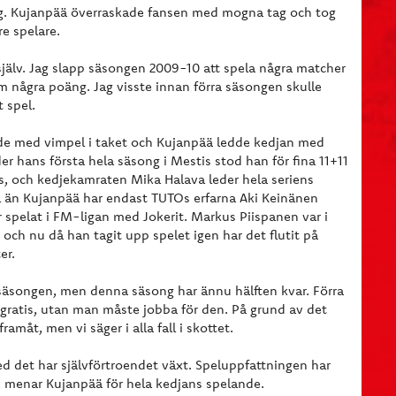
ng. Kujanpää överraskade fansen med mogna tag och tog
re spelare.
själv. Jag slapp säsongen 2009-10 att spela några matcher
kom några poäng. Jag visste innan förra säsongen skulle
t spel.
rade med vimpel i taket och Kujanpää ledde kedjan med
 hans första hela säsong i Mestis stod han för fina 11+11
s, och kedjekamraten Mika Halava leder hela seriens
l än Kujanpää har endast TUTOs erfarna Aki Keinänen
 spelat i FM-ligan med Jokerit. Markus Piispanen var i
och nu då han tagit upp spelet igen har det flutit på
er.
äsongen, men denna säsong har ännu hälften kvar. Förra
 gratis, utan man måste jobba för den. På grund av det
amåt, men vi säger i alla fall i skottet.
 det har självförtroendet växt. Speluppfattningen har
 menar Kujanpää för hela kedjans spelande.