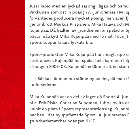
Jussi Tapio med en lyckad säsong i ligan och Samu
Virkkunen som öst in poäng i A-juniorernas FM-li
förväntades producera mycket poäng, men även fj
genombrott Markus Piispanen, Mika Halava och M
Kujanpää. Då hälften av grundserien är spelad är S
bästa målskytt Mika Kujanpää med 15 mål. I övrigt
Sports toppanfallare lyckats bra.
Sport-produkten Mika Kujanpää har smugit upp o
stort ansvar. Kujanpää har spelat hela karriären i S
säsongen 2007-08. Kujanpää erkänner att en stor ro
- Såklart får man bra stämning av det, då man få
juniorserierna.
Mika Kujanpää var en del av laget då Sports A-juni
bl.a. Erik Riska, Christian Sundman, Juho Iloviita
knipit en plats i Sports representationslag. Kuja
bar han i det nyuppflyttade Sport i A-juniorernas
grundseriematcher poängen 9+17.