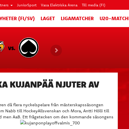
rtners
JuniorSport
Vasa Elektriska Arena
Till media (FI)
YHETER (FI/SV)
LAGET
LIGAMATCHER
U20-MATCH
VS.
A KUJANPÄÄ NJUTER AV
n då flera nyckelspelare från mästerskapssäsongen
 Kim Nabb till HockeyAllsvenskan och Mora, Antti Hölli till
nd men AaB. Ett frågetecken om den kommande säsongens