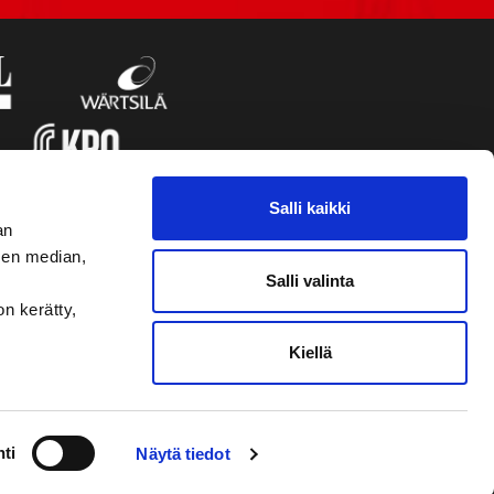
Salli kaikki
an
sen median,
Salli valinta
on kerätty,
Kiellä
VAASAN SPORT
NYHETSBREVET
ti
Näytä tiedot