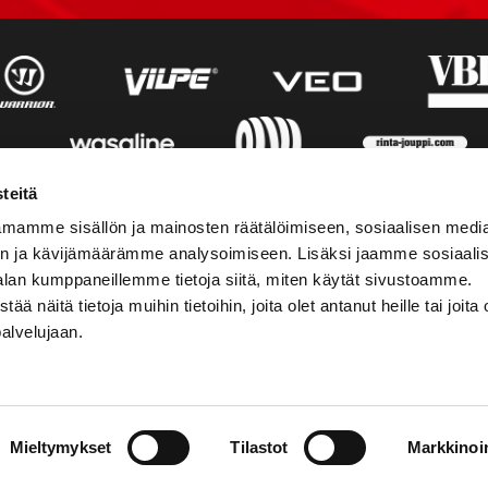
teitä
mamme sisällön ja mainosten räätälöimiseen, sosiaalisen medi
n ja kävijämäärämme analysoimiseen. Lisäksi jaamme sosiaali
alan kumppaneillemme tietoja siitä, miten käytät sivustoamme.
näitä tietoja muihin tietoihin, joita olet antanut heille tai joita 
palvelujaan.
AKTINFORMATION
SOCIALA MEDIER
Mieltymykset
Tilastot
Markkinoin
01 555 600
facebook
p@vaasansport.fi
twitter