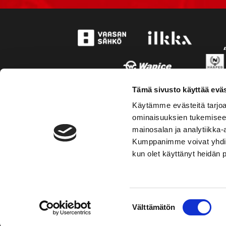
Tämä sivusto käyttää eväs
Käytämme evästeitä tarjoa
ominaisuuksien tukemisee
mainosalan ja analytiikka-
Kumppanimme voivat yhdistää 
kun olet käyttänyt heidän 
TOIMIPAIKKA
KONT
Suostumuksen
Välttämätön
Hockey-Team Vaasan Sport Oy
Puh: 02 
valinta
sportsho
Rinnakkaistie 1