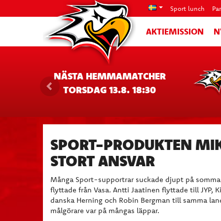
Sport lunch
Pa
AKTIEMISSION
N
NÄSTA HEMMAMATCHER
TORSDAG 13.8. 18:30
SPORT-PRODUKTEN MIK
STORT ANSVAR
Många Sport-supportrar suckade djupt på sommare
flyttade från Vasa. Antti Jaatinen flyttade till JYP,
danska Herning och Robin Bergman till samma la
målgörare var på mångas läppar.