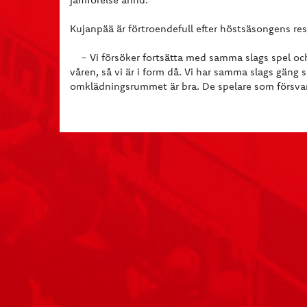
Kujanpää är förtroendefull efter höstsäsongens res
- Vi försöker fortsätta med samma slags spel och
våren, så vi är i form då. Vi har samma slags gän
omklädningsrummet är bra. De spelare som försvann