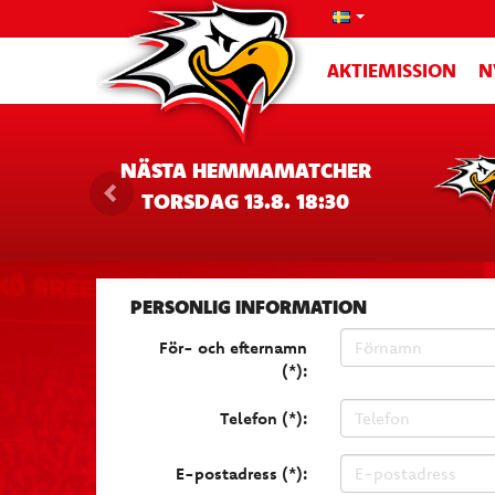
AKTIEMISSION
N
NÄSTA HEMMAMATCHER
TORSDAG 13.8. 18:30
PERSONLIG INFORMATION
För- och efternamn
(*):
Telefon (*):
E-postadress (*):