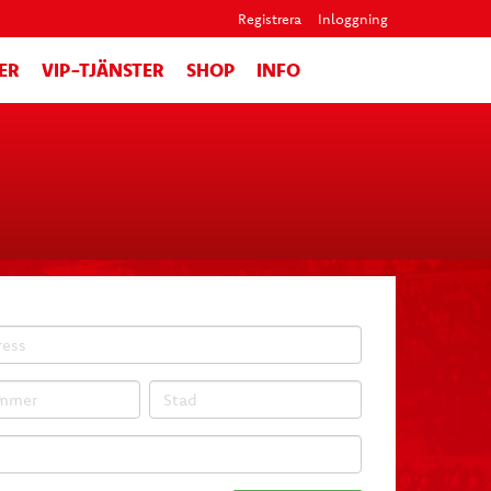
Registrera
Inloggning
ER
VIP-TJÄNSTER
SHOP
INFO