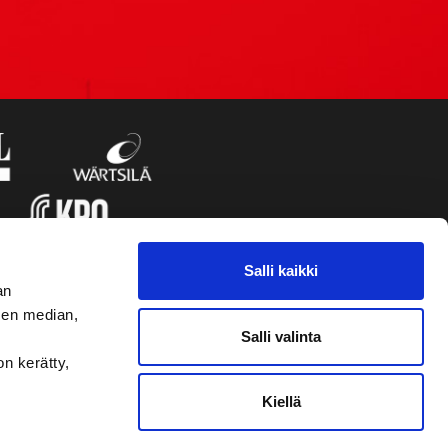
Salli kaikki
an
sen median,
Salli valinta
on kerätty,
Kiellä