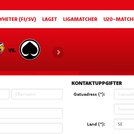
YHETER (FI/SV)
LAGET
LIGAMATCHER
U20-MATCH
VS.
KONTAKTUPPGIFTER
Gatuadress (*):
Land (*):