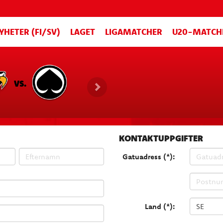
YHETER (FI/SV)
LAGET
LIGAMATCHER
U20-MATCH
VS.
KONTAKTUPPGIFTER
Gatuadress (*):
Land (*):