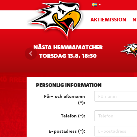
AKTIEMISSION
N
NÄSTA HEMMAMATCHER
TORSDAG 13.8. 18:30
PERSONLIG INFORMATION
För- och efternamn
(*):
Telefon (*):
E-postadress (*):