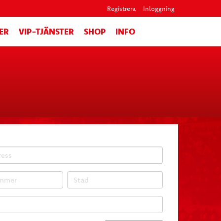
Registrera
Inloggning
ER
VIP-TJÄNSTER
SHOP
INFO