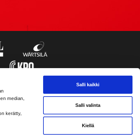
Salli kaikki
an
sen median,
Salli valinta
on kerätty,
Kiellä