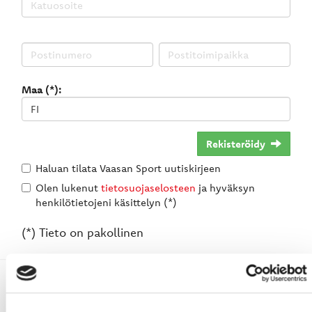
Maa (*):
Rekisteröidy
Haluan tilata Vaasan Sport uutiskirjeen
Olen lukenut
tietosuojaselosteen
ja hyväksyn
henkilötietojeni käsittelyn (*)
(*) Tieto on pakollinen