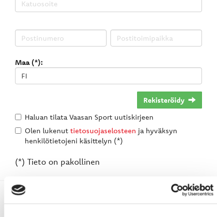
Maa (*):
Rekisteröidy
Haluan tilata Vaasan Sport uutiskirjeen
Olen lukenut
tietosuojaselosteen
ja hyväksyn
henkilötietojeni käsittelyn (*)
(*) Tieto on pakollinen