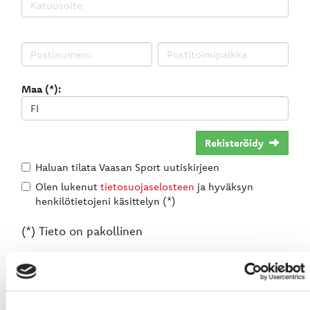
Maa (*):
Rekisteröidy
Haluan tilata Vaasan Sport uutiskirjeen
Olen lukenut
tietosuojaselosteen
ja hyväksyn
henkilötietojeni käsittelyn (*)
(*) Tieto on pakollinen