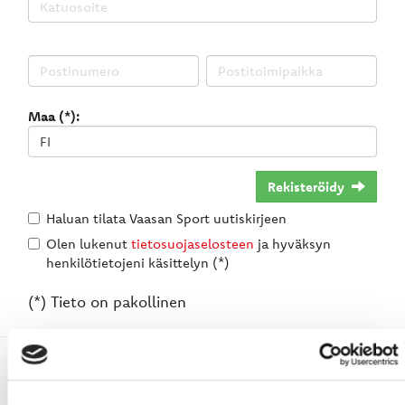
Maa (*):
Rekisteröidy
Haluan tilata Vaasan Sport uutiskirjeen
Olen lukenut
tietosuojaselosteen
ja hyväksyn
henkilötietojeni käsittelyn (*)
(*) Tieto on pakollinen