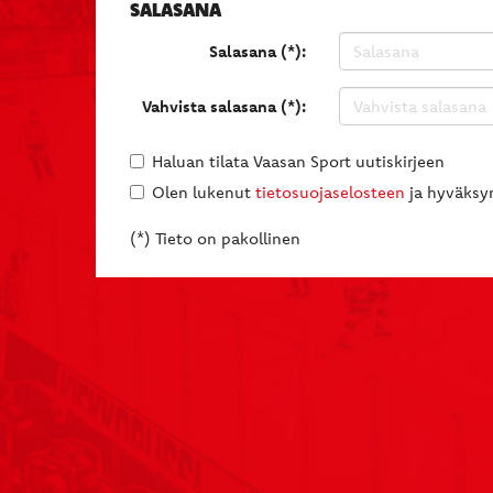
SALASANA
Salasana (*):
Vahvista salasana (*):
Haluan tilata Vaasan Sport uutiskirjeen
Olen lukenut
tietosuojaselosteen
ja hyväksyn
(*) Tieto on pakollinen