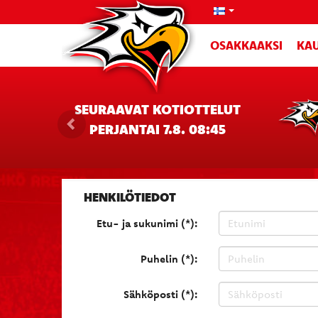
OSAKKAAKSI
KAU
SEURAAVAT KOTIOTTELUT
PERJANTAI 7.8. 08:45
HENKILÖTIEDOT
Etu- ja sukunimi (*):
Puhelin (*):
Sähköposti (*):