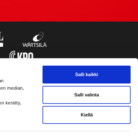
Salli kaikki
an
sen median,
Salli valinta
on kerätty,
Kiellä
VAASAN SPORT UUTISKIRJE