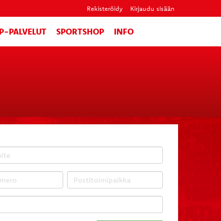
Rekisteröidy
Kirjaudu sisään
IP-PALVELUT
SPORTSHOP
INFO