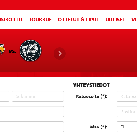
SIKORTIT
JOUKKUE
OTTELUT & LIPUT
UUTISET
V
VS.
YHTEYSTIEDOT
Katuosoite (*):
Maa (*):