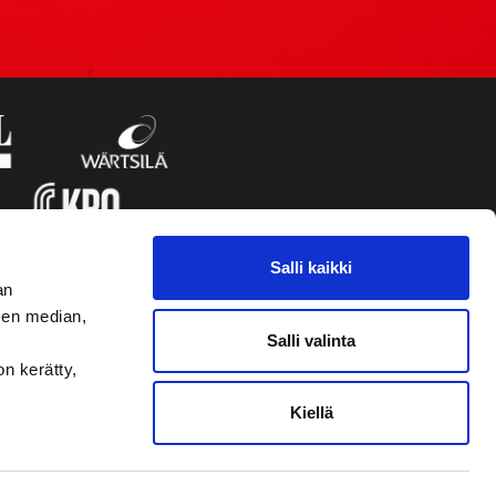
Salli kaikki
an
sen median,
Salli valinta
on kerätty,
Kiellä
VAASAN SPORT UUTISKIRJE