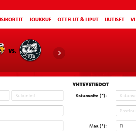
SIKORTIT
JOUKKUE
OTTELUT & LIPUT
UUTISET
V
VS.
YHTEYSTIEDOT
Katuosoite (*):
Maa (*):