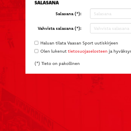
SALASANA
Salasana (*):
Vahvista salasana (*):
Haluan tilata Vaasan Sport uutiskirjeen
Olen lukenut
tietosuojaselosteen
ja hyväksyn
(*) Tieto on pakollinen