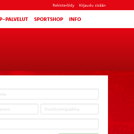
Rekisteröidy
Kirjaudu sisään
IP-PALVELUT
SPORTSHOP
INFO