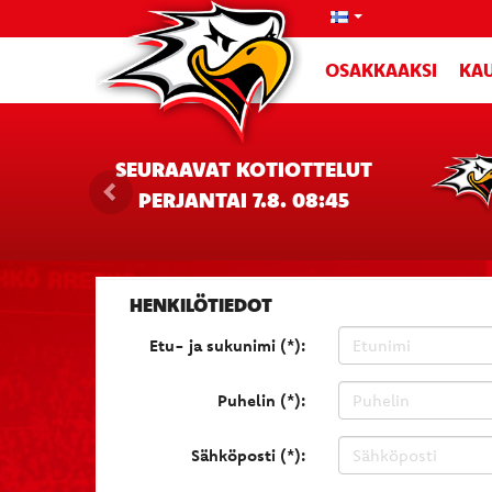
OSAKKAAKSI
KAU
SEURAAVAT KOTIOTTELUT
PERJANTAI 7.8. 08:45
HENKILÖTIEDOT
Etu- ja sukunimi (*):
Puhelin (*):
Sähköposti (*):