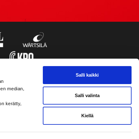
Salli kaikki
an
sen median,
Salli valinta
on kerätty,
Kiellä
VAASAN SPORT UUTISKIRJE