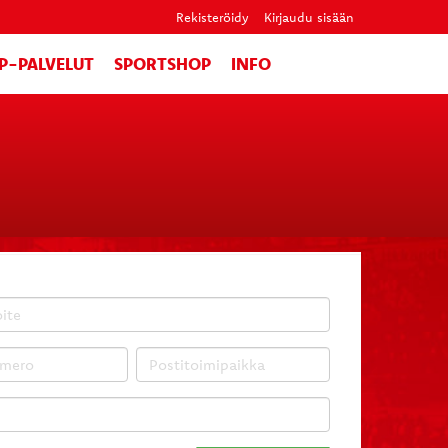
Rekisteröidy
Kirjaudu sisään
IP-PALVELUT
SPORTSHOP
INFO