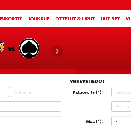
SIKORTIT
JOUKKUE
OTTELUT & LIPUT
UUTISET
V
VS.
YHTEYSTIEDOT
Katuosoite (*):
Maa (*):