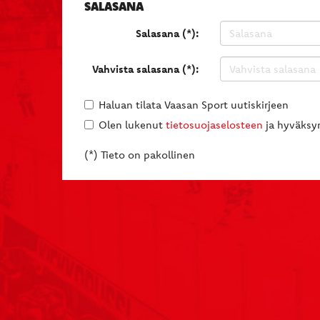
SALASANA
Salasana (*):
Vahvista salasana (*):
Haluan tilata Vaasan Sport uutiskirjeen
Olen lukenut
tietosuojaselosteen
ja hyväksyn
(*) Tieto on pakollinen