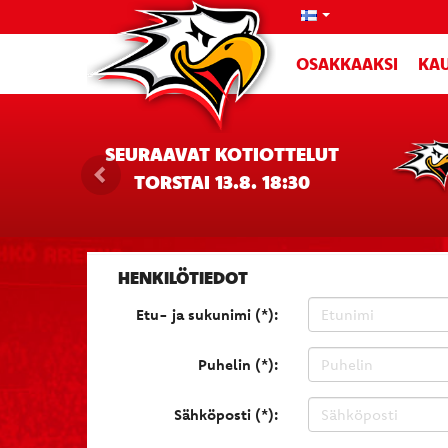
OSAKKAAKSI
KAU
SEURAAVAT KOTIOTTELUT
TORSTAI 13.8. 18:30
HENKILÖTIEDOT
Etu- ja sukunimi (*):
Puhelin (*):
Sähköposti (*):