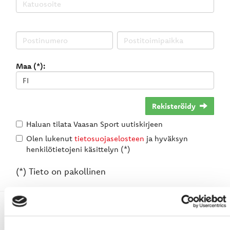
Maa (*):
Rekisteröidy
Haluan tilata Vaasan Sport uutiskirjeen
Olen lukenut
tietosuojaselosteen
ja hyväksyn
henkilötietojeni käsittelyn (*)
(*) Tieto on pakollinen