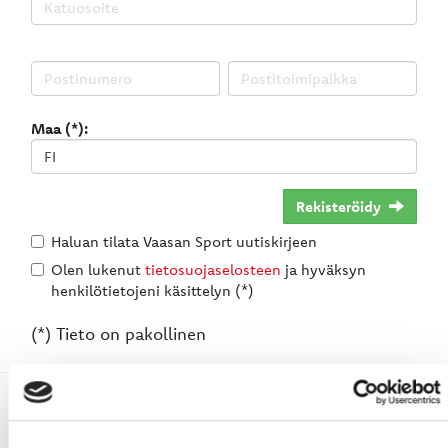
Maa (*):
Rekisteröidy
Haluan tilata Vaasan Sport uutiskirjeen
Olen lukenut
tietosuojaselosteen
ja hyväksyn
henkilötietojeni käsittelyn (*)
(*) Tieto on pakollinen