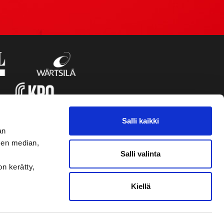
Salli kaikki
an
sen median,
Salli valinta
on kerätty,
Kiellä
VAASAN SPORT UUTISKIRJE