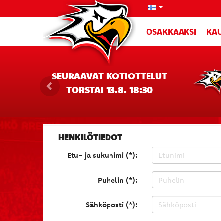
OSAKKAAKSI
KAU
SEURAAVAT KOTIOTTELUT
TORSTAI 13.8. 18:30
HENKILÖTIEDOT
Etu- ja sukunimi (*):
Puhelin (*):
Sähköposti (*):