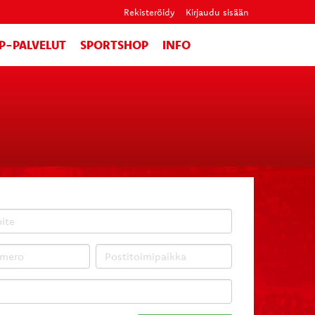
Rekisteröidy
Kirjaudu sisään
IP-PALVELUT
SPORTSHOP
INFO