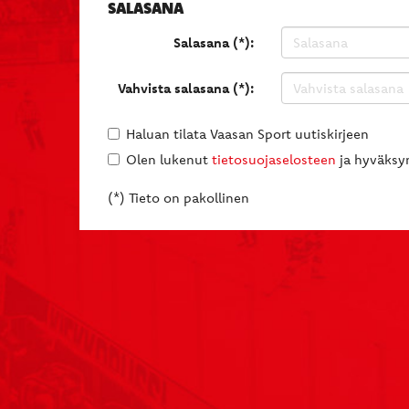
SALASANA
Salasana (*):
Vahvista salasana (*):
Haluan tilata Vaasan Sport uutiskirjeen
Olen lukenut
tietosuojaselosteen
ja hyväksyn
(*) Tieto on pakollinen