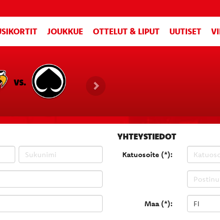
SIKORTIT
JOUKKUE
OTTELUT & LIPUT
UUTISET
V
VS.
YHTEYSTIEDOT
Katuosoite (*):
Maa (*):